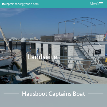
Menü
captainsboat@yahoo.com
Landseite
Hausboot Captains Boat